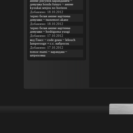
аниме рисунок карандашём ~
девушка honda futayo ~ аниме
kyoukai senjou no horizon
Добавлено: 18.10.2012
черно белая аниме картинка
девушки ~ tsunemori akane
Добавлено: 18.10.2012
черно белая аниме картинка
девушки ~ hoshiguma yuugi
Добавлено: 17.10.2012
код Гиасс ~ code geass ~ lelouch
lamperouge + c.c. набросок
Добавлено: 17.10.2012
tomoe mami ~ карандаш ~
штриховка