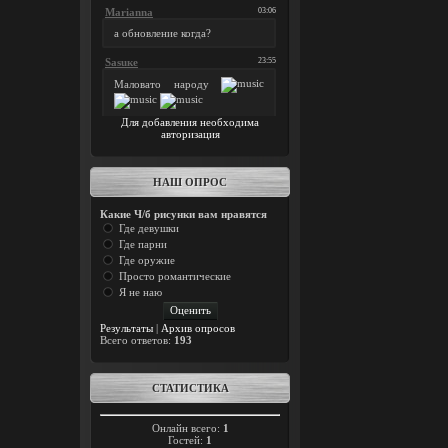
Для добавления необходима
авторизация
НАШ ОПРОС
Какие Ч/б рисунки вам нравятся
Где девушки
Где парни
Где оружие
Просто романтические
Я не наю
Результаты
|
Архив опросов
Всего ответов:
193
СТАТИСТИКА
Онлайн всего:
1
Гостей:
1