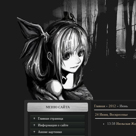
Главная
»
2012
»
Июнь
МЕНЮ САЙТА
24 Июня, Воскресенье
Главная страница
13:58
Июльская Жа
Информация о сайте
Аниме картинки