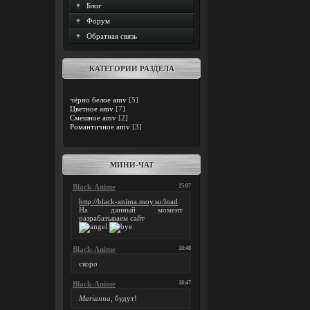
Блог
Форум
Обратная связь
КАТЕГОРИИ РАЗДЕЛА
чёрно белое amv
[5]
Цветное amv
[7]
Смешное amv
[2]
Романтичное amv
[3]
МИНИ-ЧАТ